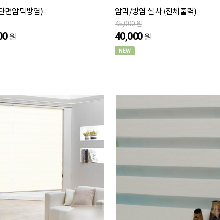
(단면암막방염)
암막/방염 실사 (전체출력)
45,000 원
00
40,000
원
원