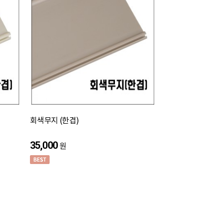
회색무지 (한겹)
35,000
원