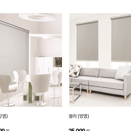
방염)
셀라 (방염)