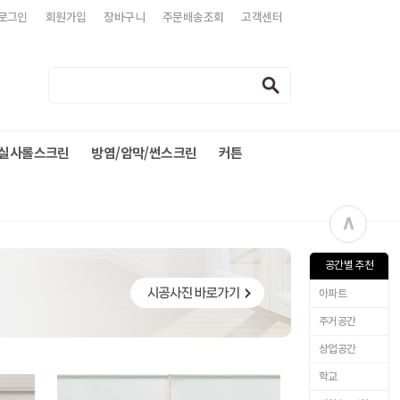
로그인
회원가입
장바구니
주문배송조회
고객센터
실사롤스크린
방염/암막/썬스크린
커튼
∧
공간별 추천
아파트
주거공간
상업공간
학교