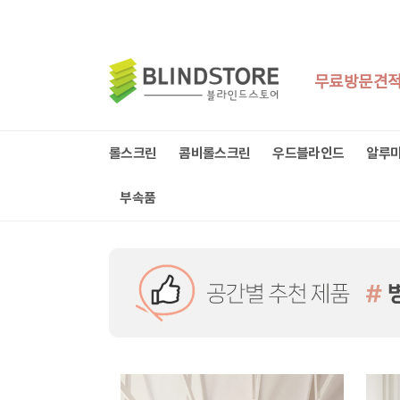
무료방문견
롤스크린
콤비롤스크린
우드블라인드
알루
부속품