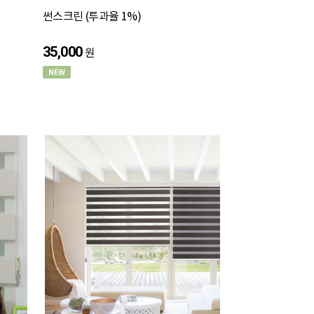
썬스크린 (투과율 1%)
35,000
원