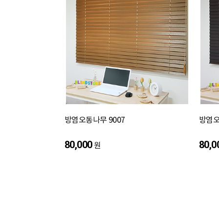
방염오동나무 9007
방염오
80,000
80,0
원