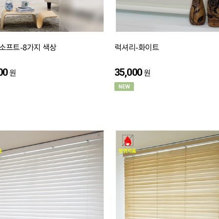
)소프트-8가지 색상
럭셔리-화이트
00
35,000
원
원