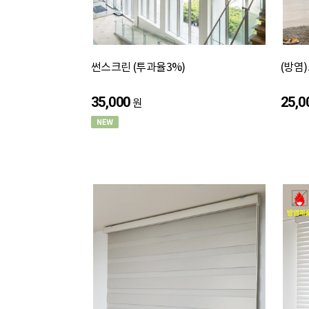
썬스크린 (투과율3%)
(방염
35,000
25,0
원