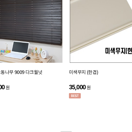
동나무 9009 다크월넛
미색무지 (한겹)
00
35,000
원
원