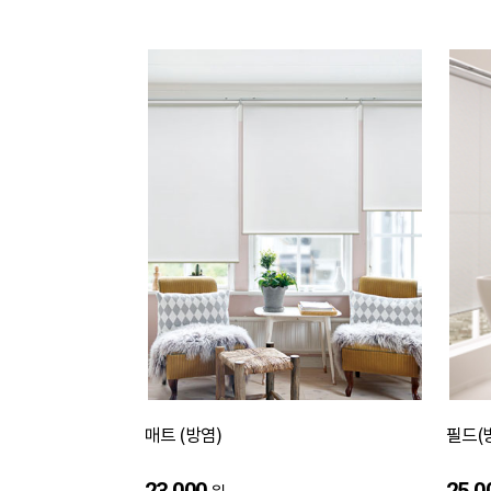
매트 (방염)
필드(