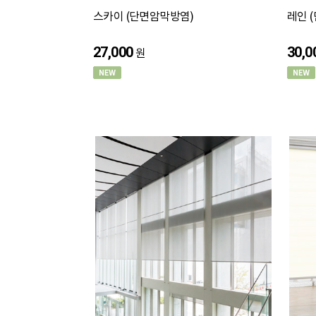
스카이 (단면암막방염)
레인 
27,000
30,0
원