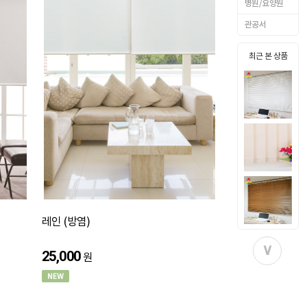
병원/요양원
관공서
최근 본 상품
레인 (방염)
∨
25,000
원