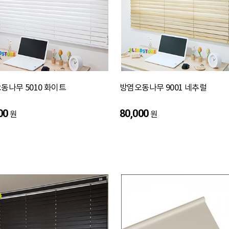
동나무 5010 화이트
방염오동나무 9001 네추럴
00
80,000
원
원