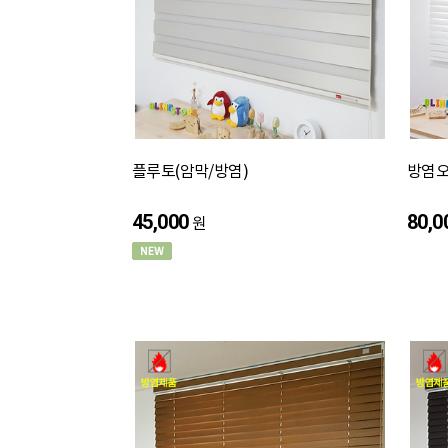
플루토(암막/방염)
방염오
45,000
80,0
원