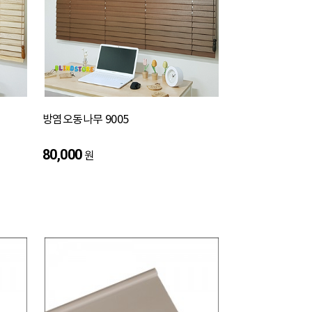
방염오동나무 9005
80,000
원