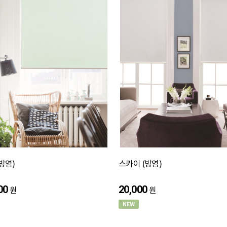
방염)
스카이 (방염)
00
20,000
원
원