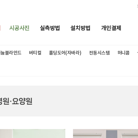
적
시공사진
실측방법
설치방법
개인결제
미늄블라인드
버티컬
홀딩도어(자바라)
전동시스템
허니콤