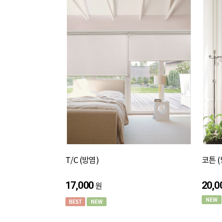
T/C (방염)
코튼 (
17,000
20,0
원