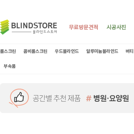
무료방문견적
시공사진
롤스크린
콤비롤스크린
우드블라인드
알루미늄블라인드
버티
부속품