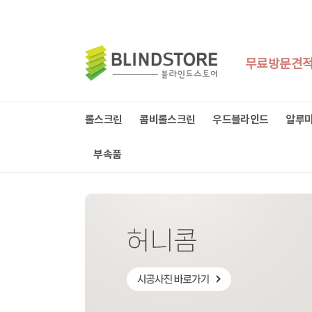
무료방문견
롤스크린
콤비롤스크린
우드블라인드
알루
부속품