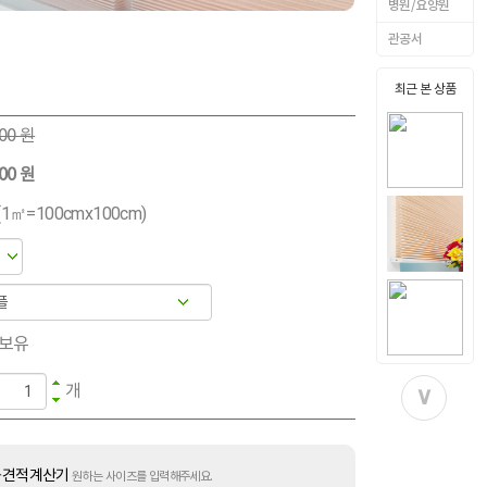
병원/요양원
관공서
최근 본 상품
000 원
000 원
(1㎡=100cmx100cm)
고보유
개
∨
동견적계산기
원하는 사이즈를 입력해주세요.