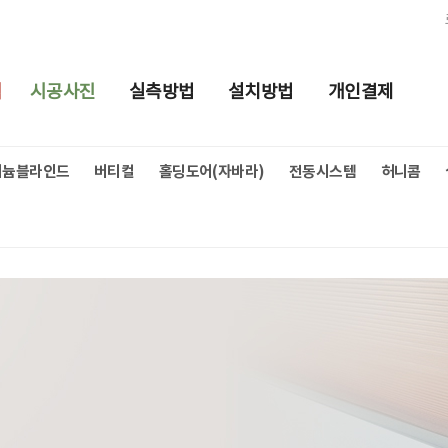
적
시공사진
실측방법
설치방법
개인결제
미늄블라인드
버티컬
홀딩도어(자바라)
전동시스템
허니콤